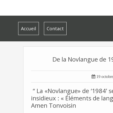
Accueil
Contact
De la Novlangue de 1

19 octobr
“ La «Novlangue» de ‘1984’ s
insidieux : « Éléments de lan
Amen Tonvoisin