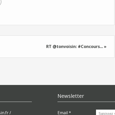
RT @tonvoisin: #Concours... »
Newsletter
in.fr /
Email