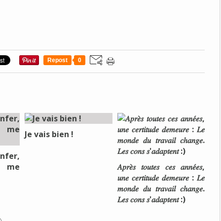
Repost
0
Je vais bien !
nfer,
e me
𝐴𝑝𝑟𝑒̀𝑠 𝑡𝑜𝑢𝑡𝑒𝑠 𝑐𝑒𝑠 𝑎𝑛𝑛𝑒́𝑒𝑠,
𝑢𝑛𝑒 𝑐𝑒𝑟𝑡𝑖𝑡𝑢𝑑𝑒 𝑑𝑒𝑚𝑒𝑢𝑟𝑒 : 𝐿𝑒
𝑚𝑜𝑛𝑑𝑒 𝑑𝑢 𝑡𝑟𝑎𝑣𝑎𝑖𝑙 𝑐ℎ𝑎𝑛𝑔𝑒.
𝐿𝑒𝑠 𝑐𝑜𝑛𝑠 𝑠'𝑎𝑑𝑎𝑝𝑡𝑒𝑛𝑡 :)