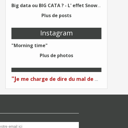
Big data ou BIG CATA ? - L' effet Snowden - Editions Kawa - Un Éditeur différent !
Plus de posts
Instagram
"Morning time"
Plus de photos
"J
e me charge de dire du mal de moi... Quand on me critique... C'est du plagiat ! "