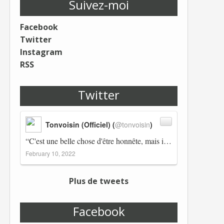
Suivez-moi
Facebook
Twitter
Instagram
RSS
Twitter
Tonvoisin (Officiel) (
@tonvoisin
)
“C'est une belle chose d'être honnête, mais il est également important d'avoir raison.” Winston Churchill Réplico…
February 10, 2022
Plus de tweets
Facebook