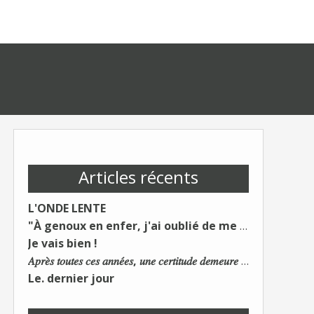
Articles récents
L'ONDE LENTE
"À genoux en enfer, j'ai oublié de me taire"
Je vais bien !
𝐴𝑝𝑟𝑒̀𝑠 𝑡𝑜𝑢𝑡𝑒𝑠 𝑐𝑒𝑠 𝑎𝑛𝑛𝑒́𝑒𝑠, 𝑢𝑛𝑒 𝑐𝑒𝑟𝑡𝑖𝑡𝑢𝑑𝑒 𝑑𝑒𝑚𝑒𝑢𝑟𝑒 : 𝐿𝑒 𝑚𝑜𝑛𝑑𝑒 𝑑𝑢 𝑡𝑟𝑎𝑣𝑎𝑖𝑙 𝑐ℎ𝑎𝑛𝑔𝑒. 𝐿𝑒𝑠 𝑐𝑜𝑛𝑠 𝑠'𝑎𝑑𝑎𝑝𝑡𝑒𝑛𝑡 :)
Le. dernier jour