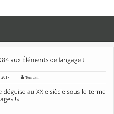
984 aux Éléments de langage !

e 2017
Tonvoisin
e déguise au XXIe siècle sous le terme
gage» !»