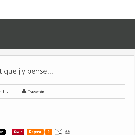
 que j'y pense...

2017
Tonvoisin
Repost
0