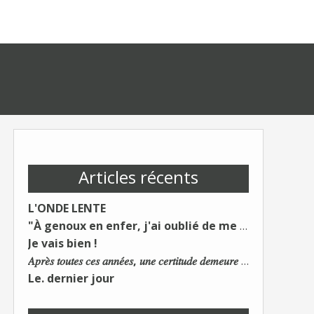
Articles récents
L'ONDE LENTE
"À genoux en enfer, j'ai oublié de me taire"
Je vais bien !
𝐴𝑝𝑟𝑒̀𝑠 𝑡𝑜𝑢𝑡𝑒𝑠 𝑐𝑒𝑠 𝑎𝑛𝑛𝑒́𝑒𝑠, 𝑢𝑛𝑒 𝑐𝑒𝑟𝑡𝑖𝑡𝑢𝑑𝑒 𝑑𝑒𝑚𝑒𝑢𝑟𝑒 : 𝐿𝑒 𝑚𝑜𝑛𝑑𝑒 𝑑𝑢 𝑡𝑟𝑎𝑣𝑎𝑖𝑙 𝑐ℎ𝑎𝑛𝑔𝑒. 𝐿𝑒𝑠 𝑐𝑜𝑛𝑠 𝑠'𝑎𝑑𝑎𝑝𝑡𝑒𝑛𝑡 :)
Le. dernier jour