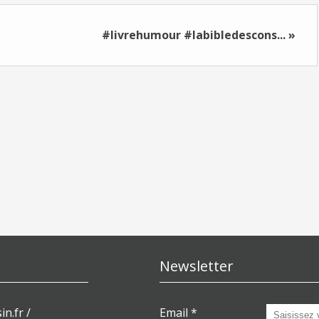
#livrehumour #labibledescons... »
Newsletter
in.fr /
Email