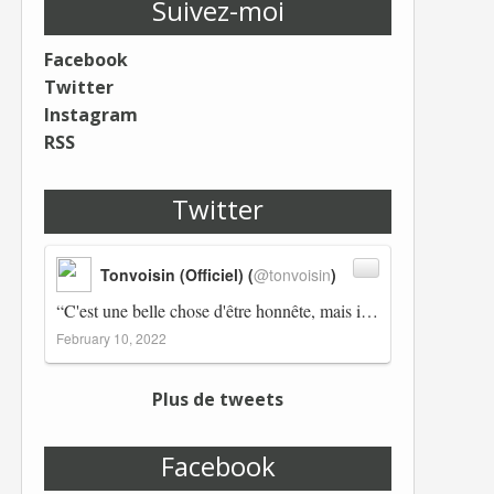
Suivez-moi
Facebook
Twitter
Instagram
RSS
Twitter
Tonvoisin (Officiel) (
@tonvoisin
)
“C'est une belle chose d'être honnête, mais il est également important d'avoir raison.” Winston Churchill Réplico…
February 10, 2022
Plus de tweets
Facebook