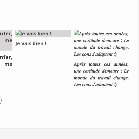
Je vais bien !
nfer,
e me
𝐴𝑝𝑟𝑒̀𝑠 𝑡𝑜𝑢𝑡𝑒𝑠 𝑐𝑒𝑠 𝑎𝑛𝑛𝑒́𝑒𝑠,
𝑢𝑛𝑒 𝑐𝑒𝑟𝑡𝑖𝑡𝑢𝑑𝑒 𝑑𝑒𝑚𝑒𝑢𝑟𝑒 : 𝐿𝑒
𝑚𝑜𝑛𝑑𝑒 𝑑𝑢 𝑡𝑟𝑎𝑣𝑎𝑖𝑙 𝑐ℎ𝑎𝑛𝑔𝑒.
𝐿𝑒𝑠 𝑐𝑜𝑛𝑠 𝑠'𝑎𝑑𝑎𝑝𝑡𝑒𝑛𝑡 :)