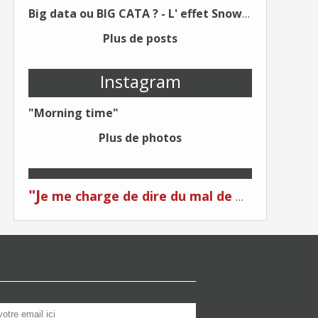
Big data ou BIG CATA ? - L' effet Snowden - Editions Kawa - Un Éditeur différent !
Plus de posts
Instagram
"Morning time"
Plus de photos
"J
e me charge de dire du mal de moi... Quand on me critique... C'est du plagiat ! "