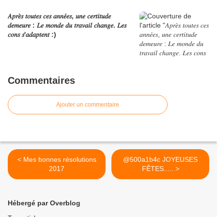
𝐴𝑝𝑟𝑒̀𝑠 𝑡𝑜𝑢𝑡𝑒𝑠 𝑐𝑒𝑠 𝑎𝑛𝑛𝑒́𝑒𝑠, 𝑢𝑛𝑒 𝑐𝑒𝑟𝑡𝑖𝑡𝑢𝑑𝑒
𝑑𝑒𝑚𝑒𝑢𝑟𝑒 : 𝐿𝑒 𝑚𝑜𝑛𝑑𝑒 𝑑𝑢 𝑡𝑟𝑎𝑣𝑎𝑖𝑙 𝑐ℎ𝑎𝑛𝑔𝑒. 𝐿𝑒𝑠
𝑐𝑜𝑛𝑠 𝑠'𝑎𝑑𝑎𝑝𝑡𝑒𝑛𝑡 :)
Commentaires
Ajouter un commentaire
< Mes bonnes résolutions
@500a1b4c JOYEUSES
2017
FÊTES..... >
Hébergé par Overblog