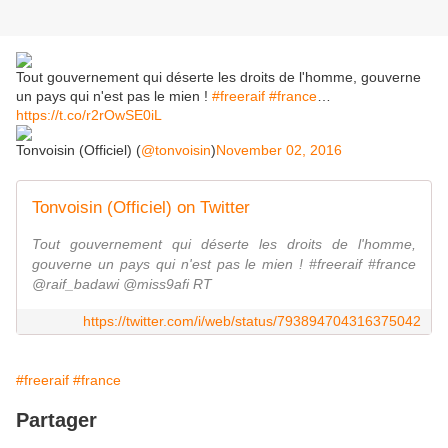
Tout gouvernement qui déserte les droits de l'homme, gouverne
un pays qui n'est pas le mien !
#freeraif
#france
…
https://t.co/r2rOwSE0iL
Tonvoisin (Officiel) (
@tonvoisin
)
November 02, 2016
Tonvoisin (Officiel) on Twitter
Tout gouvernement qui déserte les droits de l'homme,
gouverne un pays qui n'est pas le mien ! #freeraif #france
@raif_badawi @miss9afi RT
https://twitter.com/i/web/status/793894704316375042
#freeraif
#france
Partager