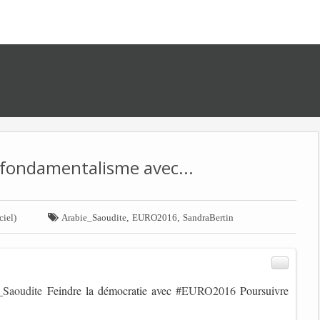
 fondamentalisme avec...

,
,
ciel)
Arabie_Saoudite
EURO2016
SandraBertin
_Saoudite
Feindre la démocratie avec
#EURO2016
Poursuivre