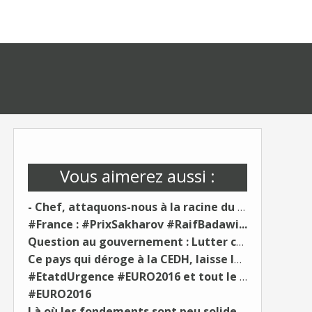
Vous aimerez aussi :
- Chef, attaquons-nous à la racine du mal
#France : #PrixSakharov #RaifBadawi...
Question au gouvernement : Lutter contre les...
Ce pays qui déroge à la CEDH, laisse le prix...
#EtatdUrgence #EURO2016 et tout le barnum VS...
#EURO2016
Là où les fondements sont peu solides,...