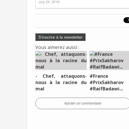
July 24, 2016
S'inscrire à la newsletter
Vous aimerez aussi :
- Chef, attaquons-
#Franc
nous à la racine du
#PrixSakharov
mal
#RaifBadawi...
Ajouter un commentaire