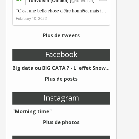
Tonvoisin (Officiel) (
@tonvoisin
)
“C'est une belle chose d'être honnête, mais il est également important d'avoir raison.” Winston Churchill Réplico…
February 10, 2022
Plus de tweets
Facebook
Big data ou BIG CATA ? - L' effet Snowden - Editions Kawa - Un Éditeur différent !
Plus de posts
Instagram
"Morning time"
Plus de photos