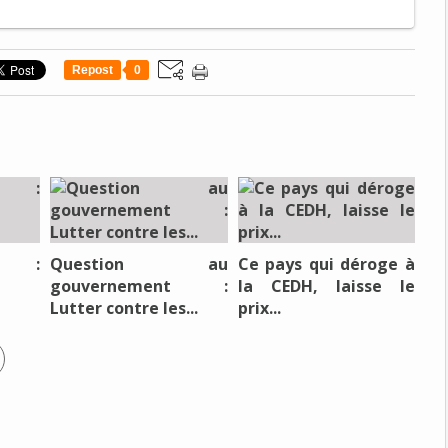
Repost
0
e :
Question au
Ce pays qui déroge à
gouvernement :
la CEDH, laisse le
Lutter contre les...
prix...