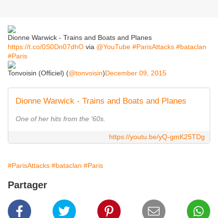
Dionne Warwick - Trains and Boats and Planes
https://t.co/0S0Dn07dhO
via
@YouTube
#ParisAttacks
#bataclan
#Paris
Tonvoisin (Officiel) (
@tonvoisin
)
December 09, 2015
Dionne Warwick - Trains and Boats and Planes
One of her hits from the '60s.
https://youtu.be/yQ-gmK25TDg
#ParisAttacks
#bataclan
#Paris
Partager