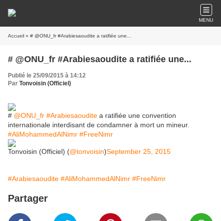
MENU
Accueil
» # @ONU_fr #Arabiesaoudite a ratifiée une...
# @ONU_fr #Arabiesaoudite a ratifiée une...
Publié le 25/09/2015 à 14:12
Par
Tonvoisin (Officiel)
#
@ONU_fr
#Arabiesaoudite
a ratifiée une convention
internationale interdisant de condamner à mort un mineur.
#AliMohammedAlNimr
#FreeNimr
Tonvoisin (Officiel) (
@tonvoisin
)
September 25, 2015
#Arabiesaoudite
#AliMohammedAlNimr
#FreeNimr
Partager