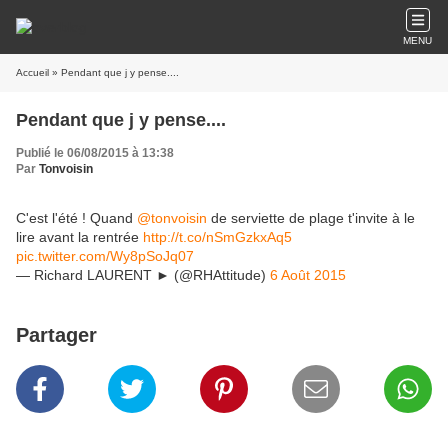
MENU
Accueil
» Pendant que j y pense....
Pendant que j y pense....
Publié le 06/08/2015 à 13:38
Par
Tonvoisin
C'est l'été ! Quand
@tonvoisin
de serviette de plage t'invite à le
lire avant la rentrée
http://t.co/nSmGzkxAq5
pic.twitter.com/Wy8pSoJq07
— Richard LAURENT ► (@RHAttitude)
6 Août 2015
Partager