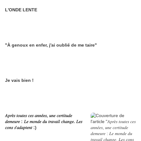
L'ONDE LENTE
"À genoux en enfer, j'ai oublié de me taire"
Je vais bien !
𝐴𝑝𝑟𝑒̀𝑠 𝑡𝑜𝑢𝑡𝑒𝑠 𝑐𝑒𝑠 𝑎𝑛𝑛𝑒́𝑒𝑠, 𝑢𝑛𝑒 𝑐𝑒𝑟𝑡𝑖𝑡𝑢𝑑𝑒
𝑑𝑒𝑚𝑒𝑢𝑟𝑒 : 𝐿𝑒 𝑚𝑜𝑛𝑑𝑒 𝑑𝑢 𝑡𝑟𝑎𝑣𝑎𝑖𝑙 𝑐ℎ𝑎𝑛𝑔𝑒. 𝐿𝑒𝑠
𝑐𝑜𝑛𝑠 𝑠'𝑎𝑑𝑎𝑝𝑡𝑒𝑛𝑡 :)