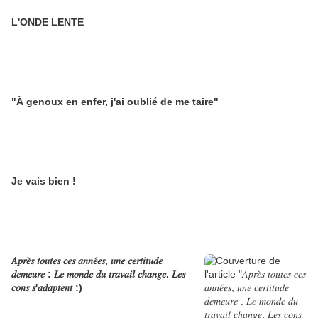
L'ONDE LENTE
"À genoux en enfer, j'ai oublié de me taire"
Je vais bien !
𝐴𝑝𝑟𝑒̀𝑠 𝑡𝑜𝑢𝑡𝑒𝑠 𝑐𝑒𝑠 𝑎𝑛𝑛𝑒́𝑒𝑠, 𝑢𝑛𝑒 𝑐𝑒𝑟𝑡𝑖𝑡𝑢𝑑𝑒
𝑑𝑒𝑚𝑒𝑢𝑟𝑒 : 𝐿𝑒 𝑚𝑜𝑛𝑑𝑒 𝑑𝑢 𝑡𝑟𝑎𝑣𝑎𝑖𝑙 𝑐ℎ𝑎𝑛𝑔𝑒. 𝐿𝑒𝑠
𝑐𝑜𝑛𝑠 𝑠'𝑎𝑑𝑎𝑝𝑡𝑒𝑛𝑡 :)