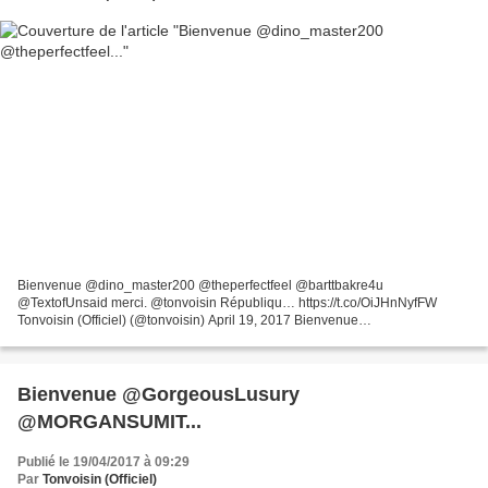
Bienvenue @dino_master200 @theperfectfeel @barttbakre4u
@TextofUnsaid merci. @tonvoisin Républiqu… https://t.co/OiJHnNyfFW
Tonvoisin (Officiel) (@tonvoisin) April 19, 2017 Bienvenue
@dino_master200 @theperfectfeel @barttbakre4u @TextofUnsaid merci.
@tonvoisin...
Bienvenue @GorgeousLusury
@MORGANSUMIT...
Publié le 19/04/2017 à 09:29
Par
Tonvoisin (Officiel)