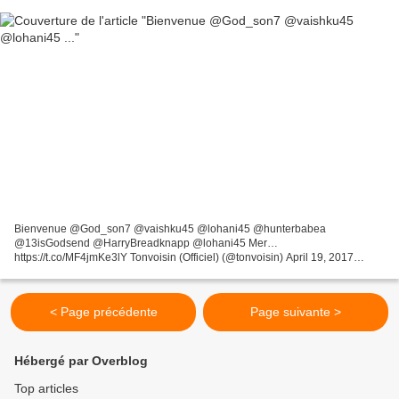
Bienvenue @God_son7 @vaishku45 @lohani45 @hunterbabea
@13isGodsend @HarryBreadknapp @lohani45 Mer…
https://t.co/MF4jmKe3lY Tonvoisin (Officiel) (@tonvoisin) April 19, 2017
Bienvenue @God_son7 @vaishku45 @lohani45 @hunterbabea
@13isGodsend @HarryBreadknapp...
< Page précédente
Page suivante >
Hébergé par Overblog
Top articles