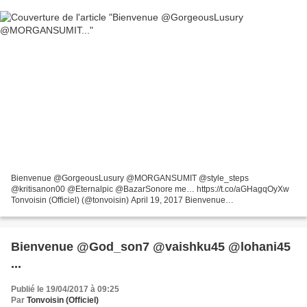
Bienvenue @GorgeousLusury @MORGANSUMIT @style_steps
@kritisanon00 @Eternalpic @BazarSonore me… https://t.co/aGHagqOyXw
Tonvoisin (Officiel) (@tonvoisin) April 19, 2017 Bienvenue
@GorgeousLusury @MORGANSUMIT @style_steps @kritisanon00
@Eternalpic @BazarSonore...
Bienvenue @God_son7 @vaishku45 @lohani45
...
Publié le 19/04/2017 à 09:25
Par
Tonvoisin (Officiel)