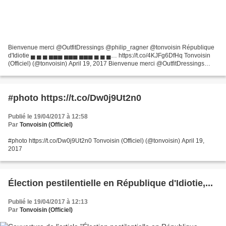
Bienvenue merci @OutfitDressings @philip_ragner @tonvoisin République
d'Idiotie ▄ ▄ ▄ ▄▄▄ ▄▄▄ ▄▄▄ ▄ ▄ ▄… https://t.co/4KJFg6DfHq Tonvoisin
(Officiel) (@tonvoisin) April 19, 2017 Bienvenue merci @OutfitDressings
@philip_ragner @tonvoisin République d'Idiotie...
#photo https://t.co/Dw0j9Ut2n0
Publié le 19/04/2017 à 12:58
Par
Tonvoisin (Officiel)
#photo https://t.co/Dw0j9Ut2n0 Tonvoisin (Officiel) (@tonvoisin) April 19,
2017
Élection pestilentielle en République d'Idiotie,...
Publié le 19/04/2017 à 12:13
Par
Tonvoisin (Officiel)