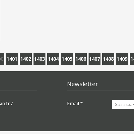
00
1401
1402
1403
1404
1405
1406
1407
1408
1409
1
Newsletter
in.fr /
Email