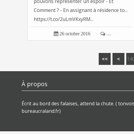
pouvons représenter un espoir - Et
Comment ? - En assignant à résidence to…
https://t.co/2uLmVKxyRM...

26 octobre 2016

…
<<
<
14
À propos
Écrit au bord des falaises, attend la chute. ( tonvois
bureaucraland.fr)