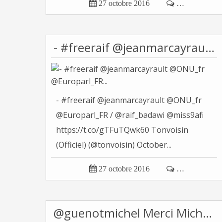

27 octobre 2016

…
- #freeraif @jeanmarcayrault @ONU_fr @Europarl_FR...
- #freeraif @jeanmarcayrault @ONU_fr
@Europarl_FR / @raif_badawi @miss9afi
https://t.co/gTFuTQwk60 Tonvoisin
(Officiel) (@tonvoisin) October...

27 octobre 2016

…
@guenotmichel Merci Michel, bonne journée...