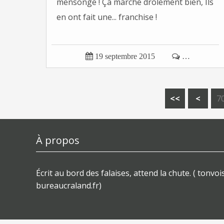
mensonge ! Ça marche drôlement bien, Ils
en ont fait une... franchise !

19 septembre 2015

…
1
2
3
4
5
6
<<
<
7
À propos
Écrit au bord des falaises, attend la chute. ( tonvois
bureaucraland.fr)