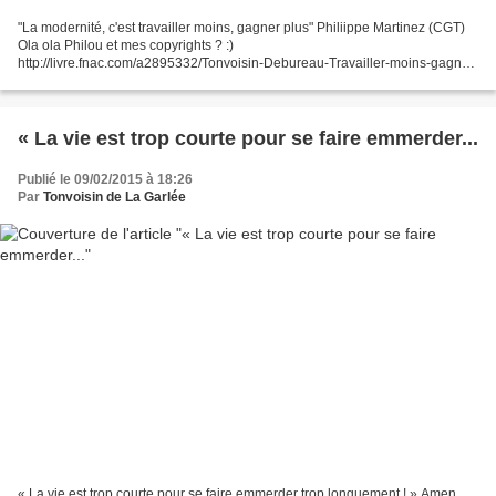
"La modernité, c'est travailler moins, gagner plus" Philiippe Martinez (CGT)
Ola ola Philou et mes copyrights ? :)
http://livre.fnac.com/a2895332/Tonvoisin-Debureau-Travailler-moins-gagner-
plus
« La vie est trop courte pour se faire emmerder...
Publié le 09/02/2015 à 18:26
Par
Tonvoisin de La Garlée
« La vie est trop courte pour se faire emmerder trop longuement ! » Amen