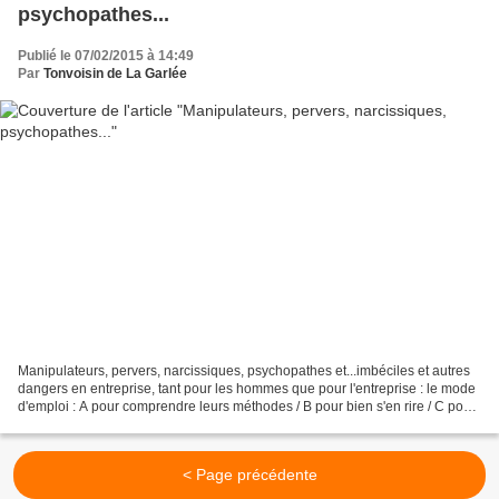
psychopathes...
Publié le 07/02/2015 à 14:49
Par
Tonvoisin de La Garlée
Manipulateurs, pervers, narcissiques, psychopathes et...imbéciles et autres
dangers en entreprise, tant pour les hommes que pour l'entreprise : le mode
d'emploi : A pour comprendre leurs méthodes / B pour bien s'en rire / C pour
les renvoyer aboyer dans...
< Page précédente