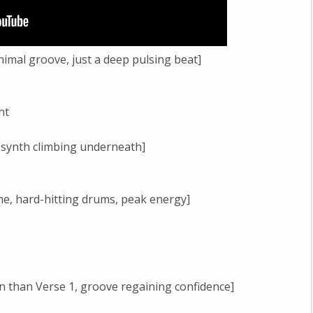
nimal groove, just a deep pulsing beat]
ht
, synth climbing underneath]
me, hard-hitting drums, peak energy]
in than Verse 1, groove regaining confidence]