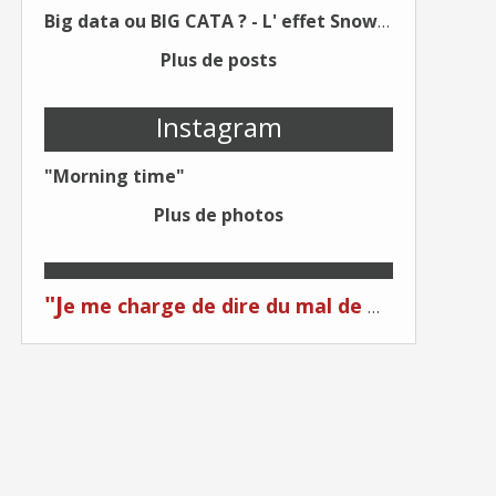
Big data ou BIG CATA ? - L' effet Snowden - Editions Kawa - Un Éditeur différent !
Plus de posts
Instagram
"Morning time"
Plus de photos
"J
e me charge de dire du mal de moi... Quand on me critique... C'est du plagiat ! "