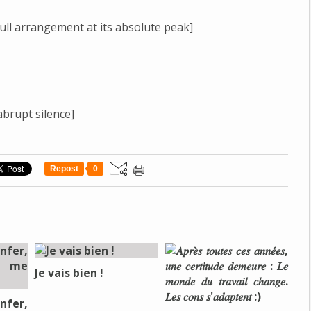
ull arrangement at its absolute peak]
abrupt silence]
Repost
0
Je vais bien !
nfer,