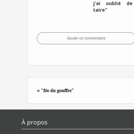
j'ai oublié d
taire"
Ajouter un commentaire
« "𝐟𝐞́𝐞 𝐝𝐮 𝐠𝐨𝐮𝐟𝐟𝐫𝐞"
À propos