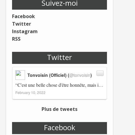
Suivez-moi
Facebook
Twitter
Instagram
RSS
Twitter
Tonvoisin (Officiel) (
@tonvoisin
)
“C'est une belle chose d'être honnête, mais il est également important d'avoir raison.” Winston Churchill Réplico…
February 10, 2022
Plus de tweets
Facebook