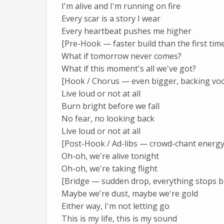
I'm alive and I'm running on fire
Every scar is a story I wear
Every heartbeat pushes me higher
[Pre-Hook — faster build than the first time
What if tomorrow never comes?
What if this moment's all we've got?
[Hook / Chorus — even bigger, backing voca
Live loud or not at all
Burn bright before we fall
No fear, no looking back
Live loud or not at all
[Post-Hook / Ad-libs — crowd-chant energy, 
Oh-oh, we're alive tonight
Oh-oh, we're taking flight
[Bridge — sudden drop, everything stops bu
Maybe we're dust, maybe we're gold
Either way, I'm not letting go
This is my life, this is my sound