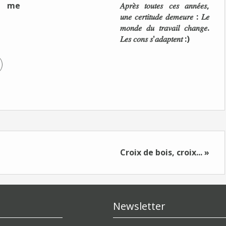
e me
𝐴𝑝𝑟𝑒̀𝑠 𝑡𝑜𝑢𝑡𝑒𝑠 𝑐𝑒𝑠 𝑎𝑛𝑛𝑒́𝑒𝑠,
𝑢𝑛𝑒 𝑐𝑒𝑟𝑡𝑖𝑡𝑢𝑑𝑒 𝑑𝑒𝑚𝑒𝑢𝑟𝑒 : 𝐿𝑒
𝑚𝑜𝑛𝑑𝑒 𝑑𝑢 𝑡𝑟𝑎𝑣𝑎𝑖𝑙 𝑐ℎ𝑎𝑛𝑔𝑒.
𝐿𝑒𝑠 𝑐𝑜𝑛𝑠 𝑠'𝑎𝑑𝑎𝑝𝑡𝑒𝑛𝑡 :)
Croix de bois, croix... »
Newsletter