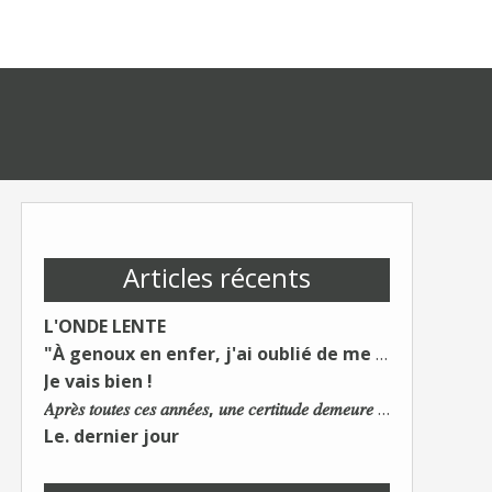
Articles récents
L'ONDE LENTE
"À genoux en enfer, j'ai oublié de me taire"
Je vais bien !
𝐴𝑝𝑟𝑒̀𝑠 𝑡𝑜𝑢𝑡𝑒𝑠 𝑐𝑒𝑠 𝑎𝑛𝑛𝑒́𝑒𝑠, 𝑢𝑛𝑒 𝑐𝑒𝑟𝑡𝑖𝑡𝑢𝑑𝑒 𝑑𝑒𝑚𝑒𝑢𝑟𝑒 : 𝐿𝑒 𝑚𝑜𝑛𝑑𝑒 𝑑𝑢 𝑡𝑟𝑎𝑣𝑎𝑖𝑙 𝑐ℎ𝑎𝑛𝑔𝑒. 𝐿𝑒𝑠 𝑐𝑜𝑛𝑠 𝑠'𝑎𝑑𝑎𝑝𝑡𝑒𝑛𝑡 :)
Le. dernier jour