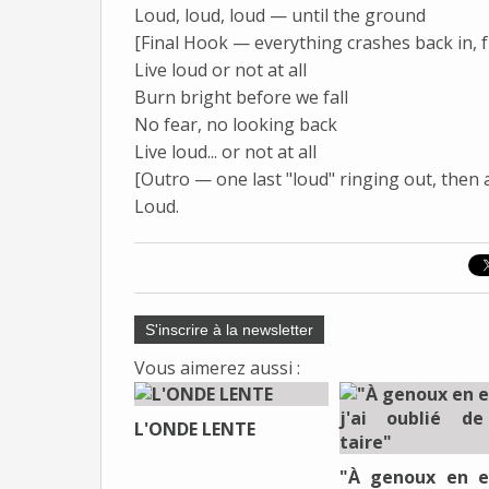
Loud, loud, loud — until the ground
[Final Hook — everything crashes back in, f
Live loud or not at all
Burn bright before we fall
No fear, no looking back
Live loud... or not at all
[Outro — one last "loud" ringing out, then 
Loud.
S'inscrire à la newsletter
Vous aimerez aussi :
L'ONDE LENTE
"À genoux en e