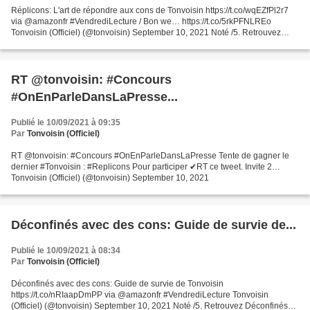
Réplicons: L'art de répondre aux cons de Tonvoisin https://t.co/wqEZfPl2r7
via @amazonfr #VendrediLecture / Bon we… https://t.co/5rkPFNLREo
Tonvoisin (Officiel) (@tonvoisin) September 10, 2021 Noté /5. Retrouvez
Réplicons: L'art de répondre aux cons et...
RT @tonvoisin: #Concours
#OnEnParleDansLaPresse...
Publié le 10/09/2021 à 09:35
Par
Tonvoisin (Officiel)
RT @tonvoisin: #Concours #OnEnParleDansLaPresse Tente de gagner le
dernier #Tonvoisin : #Replicons Pour participer ✔RT ce tweet. Invite 2…
Tonvoisin (Officiel) (@tonvoisin) September 10, 2021
Déconfinés avec des cons: Guide de survie de...
Publié le 10/09/2021 à 08:34
Par
Tonvoisin (Officiel)
Déconfinés avec des cons: Guide de survie de Tonvoisin
https://t.co/nRIaapDmPP via @amazonfr #VendrediLecture Tonvoisin
(Officiel) (@tonvoisin) September 10, 2021 Noté /5. Retrouvez Déconfinés