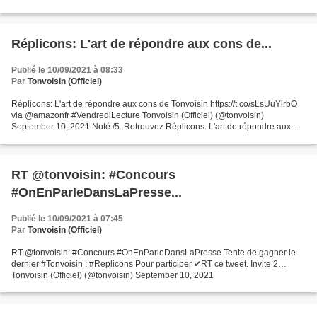
avec des cons: Guide de survie et des millions de livres en...
Réplicons: L'art de répondre aux cons de...
Publié le 10/09/2021 à 08:33
Par
Tonvoisin (Officiel)
Réplicons: L'art de répondre aux cons de Tonvoisin https://t.co/sLsUuYlrbO
via @amazonfr #VendrediLecture Tonvoisin (Officiel) (@tonvoisin)
September 10, 2021 Noté /5. Retrouvez Réplicons: L'art de répondre aux
cons et des millions de livres en stock...
RT @tonvoisin: #Concours
#OnEnParleDansLaPresse...
Publié le 10/09/2021 à 07:45
Par
Tonvoisin (Officiel)
RT @tonvoisin: #Concours #OnEnParleDansLaPresse Tente de gagner le
dernier #Tonvoisin : #Replicons Pour participer ✔RT ce tweet. Invite 2…
Tonvoisin (Officiel) (@tonvoisin) September 10, 2021