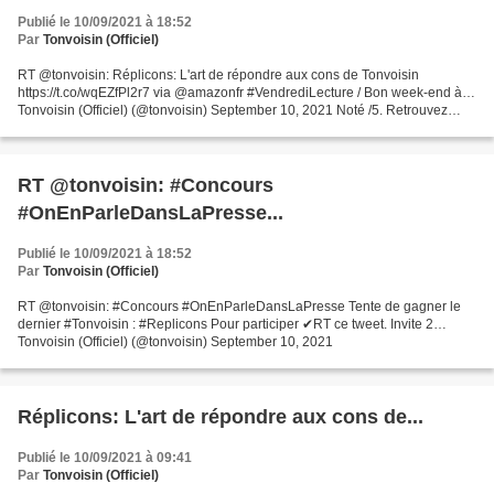
Publié le 10/09/2021 à 18:52
Par
Tonvoisin (Officiel)
RT @tonvoisin: Réplicons: L'art de répondre aux cons de Tonvoisin
https://t.co/wqEZfPl2r7 via @amazonfr #VendrediLecture / Bon week-end à…
Tonvoisin (Officiel) (@tonvoisin) September 10, 2021 Noté /5. Retrouvez
Réplicons: L'art de répondre aux cons et...
RT @tonvoisin: #Concours
#OnEnParleDansLaPresse...
Publié le 10/09/2021 à 18:52
Par
Tonvoisin (Officiel)
RT @tonvoisin: #Concours #OnEnParleDansLaPresse Tente de gagner le
dernier #Tonvoisin : #Replicons Pour participer ✔RT ce tweet. Invite 2…
Tonvoisin (Officiel) (@tonvoisin) September 10, 2021
Réplicons: L'art de répondre aux cons de...
Publié le 10/09/2021 à 09:41
Par
Tonvoisin (Officiel)