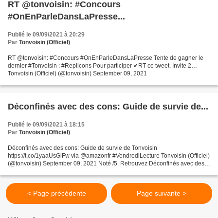
RT @tonvoisin: #Concours
#OnEnParleDansLaPresse...
Publié le 09/09/2021 à 20:29
Par
Tonvoisin (Officiel)
RT @tonvoisin: #Concours #OnEnParleDansLaPresse Tente de gagner le
dernier #Tonvoisin : #Replicons Pour participer ✔RT ce tweet. Invite 2…
Tonvoisin (Officiel) (@tonvoisin) September 09, 2021
Déconfinés avec des cons: Guide de survie de...
Publié le 09/09/2021 à 18:15
Par
Tonvoisin (Officiel)
Déconfinés avec des cons: Guide de survie de Tonvoisin
https://t.co/1yaaUsGiFw via @amazonfr #VendrediLecture Tonvoisin (Officiel)
(@tonvoisin) September 09, 2021 Noté /5. Retrouvez Déconfinés avec des
cons: Guide de survie et des millions de livres en...
< Page précédente
Page suivante >