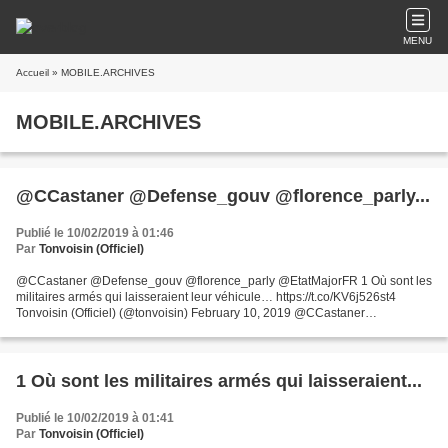
MENU
Accueil
» MOBILE.ARCHIVES
MOBILE.ARCHIVES
@CCastaner @Defense_gouv @florence_parly...
Publié le 10/02/2019 à 01:46
Par
Tonvoisin (Officiel)
@CCastaner @Defense_gouv @florence_parly @EtatMajorFR 1 Où sont les
militaires armés qui laisseraient leur véhicule… https://t.co/KV6j526st4
Tonvoisin (Officiel) (@tonvoisin) February 10, 2019 @CCastaner
@Defense_gouv @florence_parly @EtatMajorFR 1 Où...
1 Où sont les militaires armés qui laisseraient...
Publié le 10/02/2019 à 01:41
Par
Tonvoisin (Officiel)