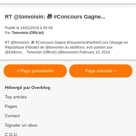
#Republiquedidiotie " Incompétence abyssale et absence...
RT @tonvoisin: 🎁 #Concours Gagne...
Publié le 10/02/2019 à 00:08
Par
Tonvoisin (Officiel)
RT @tonvoisin: 🎁 #Concours Gagne #GouvernesParDesCons (Voyage en
République d'Idiotie) de @tonvoisin au séditions, euh pardon aux
@Editions… Tonvoisin (Officiel) (@tonvoisin) February 10, 2019
< Page précédente
Page suivante >
Hébergé par Overblog
Top articles
Pages
Contact
Signaler un abus
C.G.U.