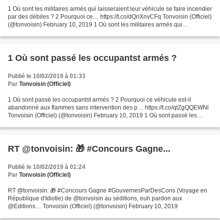
1 Où sont les militaires armés qui laisseraient leur véhicule se faire incendier
par des débiles ? 2 Pourquoi ce… https://t.co/dQriXnvCFq Tonvoisin (Officiel)
(@tonvoisin) February 10, 2019 1 Où sont les militaires armés qui
laisseraient leur véhicule...
1 Où sont passé les occupantst armés ?
Publié le 10/02/2019 à 01:33
Par
Tonvoisin (Officiel)
1 Où sont passé les occupantst armés ? 2 Pourquoi ce véhicule est-il
abandonné aux flammes sans intervention des p… https://t.co/qtZgQQEWNl
Tonvoisin (Officiel) (@tonvoisin) February 10, 2019 1 Où sont passé les
occupantst armés ? 2 Pourquoi ce véhicule...
RT @tonvoisin: 🎁 #Concours Gagne...
Publié le 10/02/2019 à 01:24
Par
Tonvoisin (Officiel)
RT @tonvoisin: 🎁 #Concours Gagne #GouvernesParDesCons (Voyage en
République d'Idiotie) de @tonvoisin au séditions, euh pardon aux
@Editions… Tonvoisin (Officiel) (@tonvoisin) February 10, 2019