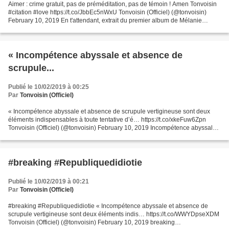
Aimer : crime gratuit, pas de préméditation, pas de témoin ! Amen Tonvoisin
#citation #love https://t.co/JbbEc5nWxU Tonvoisin (Officiel) (@tonvoisin)
February 10, 2019 En t'attendant, extrait du premier album de Mélanie
Laurent. Sortie le 2 mai 2011 (sortie...
« Incompétence abyssale et absence de
scrupule...
Publié le 10/02/2019 à 00:25
Par
Tonvoisin (Officiel)
« Incompétence abyssale et absence de scrupule vertigineuse sont deux
éléments indispensables à toute tentative d’é… https://t.co/xkeFuw6Zpn
Tonvoisin (Officiel) (@tonvoisin) February 10, 2019 Incompétence abyssale
et absence de scrupule vertigineuse...
#breaking #Republiquedidiotie
Publié le 10/02/2019 à 00:21
Par
Tonvoisin (Officiel)
#breaking #Republiquedidiotie « Incompétence abyssale et absence de
scrupule vertigineuse sont deux éléments indis… https://t.co/WWYDpseXDM
Tonvoisin (Officiel) (@tonvoisin) February 10, 2019 breaking