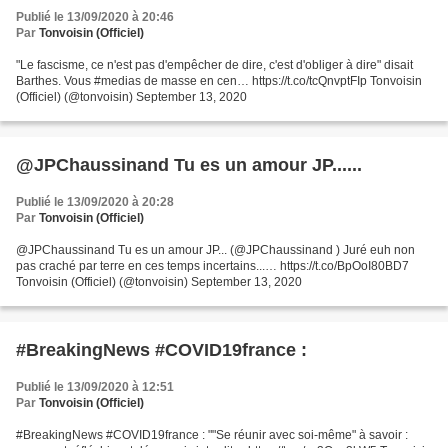
Publié le 13/09/2020 à 20:46
Par
Tonvoisin (Officiel)
"Le fascisme, ce n'est pas d'empêcher de dire, c'est d'obliger à dire" disait
Barthes. Vous #medias de masse en cen… https://t.co/tcQnvptFIp Tonvoisin
(Officiel) (@tonvoisin) September 13, 2020
@JPChaussinand Tu es un amour JP......
Publié le 13/09/2020 à 20:28
Par
Tonvoisin (Officiel)
@JPChaussinand Tu es un amour JP... (@JPChaussinand ) Juré euh non
pas craché par terre en ces temps incertains...… https://t.co/BpOoI80BD7
Tonvoisin (Officiel) (@tonvoisin) September 13, 2020
#BreakingNews #COVID19france :
Publié le 13/09/2020 à 12:51
Par
Tonvoisin (Officiel)
#BreakingNews #COVID19france : ""Se réunir avec soi-même" à savoir :