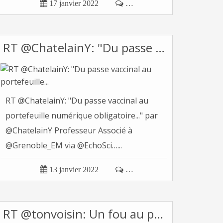

17 janvier 2022

…
RT @ChatelainY: "Du passe vaccinal au portefeuille...
RT @ChatelainY: "Du passe vaccinal au
portefeuille numérique obligatoire..." par
@ChatelainY Professeur Associé à
@Grenoble_EM via @EchoSci…...

13 janvier 2022

…
RT @tonvoisin: Un fou au pouvoir... deux options...