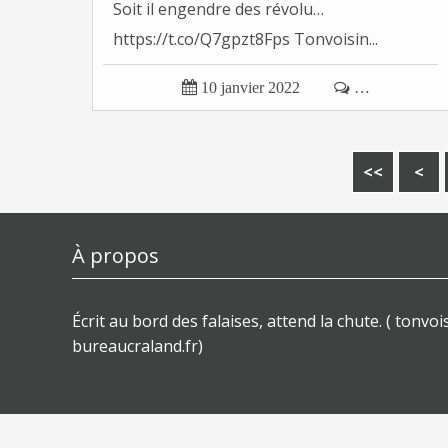
Soit il engendre des révolu…
https://t.co/Q7gpzt8Fps Tonvoisin...

10 janvier 2022

…
<<
<
À propos
Écrit au bord des falaises, attend la chute. ( tonvois
bureaucraland.fr)