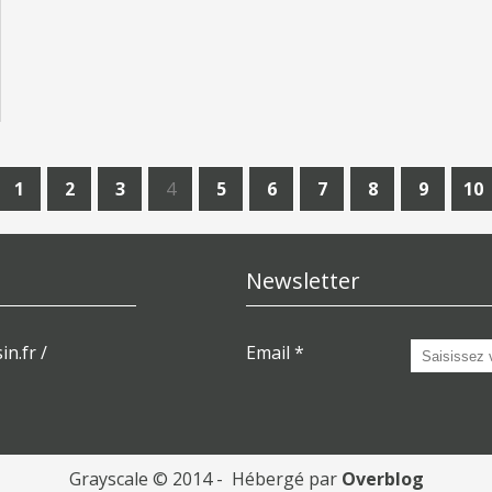
1
2
3
4
5
6
7
8
9
10
Newsletter
in.fr /
Email
Grayscale © 2014 - Hébergé par
Overblog