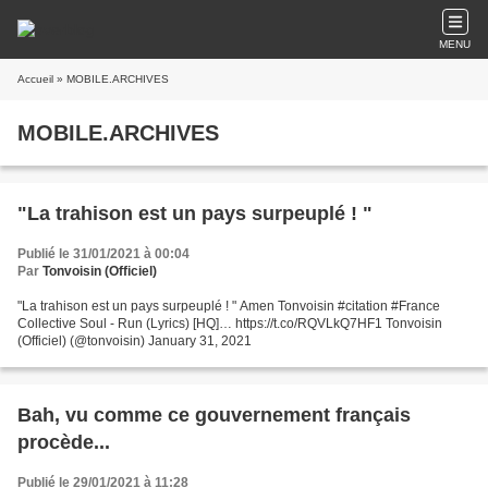
MENU
Accueil
» MOBILE.ARCHIVES
MOBILE.ARCHIVES
"La trahison est un pays surpeuplé ! "
Publié le 31/01/2021 à 00:04
Par
Tonvoisin (Officiel)
"La trahison est un pays surpeuplé ! " Amen Tonvoisin #citation #France
Collective Soul - Run (Lyrics) [HQ]… https://t.co/RQVLkQ7HF1 Tonvoisin
(Officiel) (@tonvoisin) January 31, 2021
Bah, vu comme ce gouvernement français
procède...
Publié le 29/01/2021 à 11:28