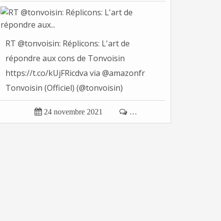
RT @tonvoisin: Réplicons: L'art de
répondre aux cons de Tonvoisin
https://t.co/kUjFRicdva via @amazonfr
Tonvoisin (Officiel) (@tonvoisin)
November...

24 novembre 2021

…