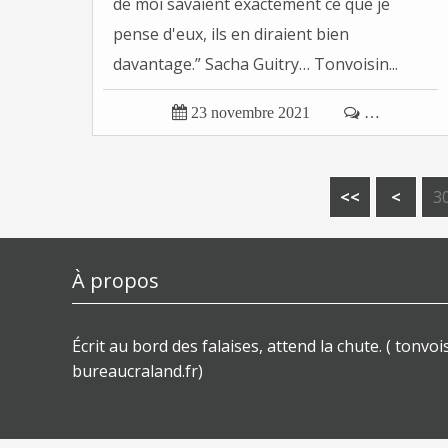
de moi savaient exactement ce que je
pense d'eux, ils en diraient bien
davantage.” Sacha Guitry… Tonvoisin...

23 novembre 2021

…
1
2
<<
<
3
À propos
Écrit au bord des falaises, attend la chute. ( tonvois
bureaucraland.fr)