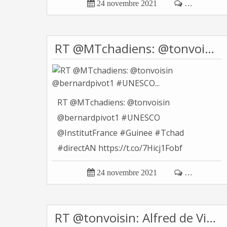

24 novembre 2021

…
RT @MTchadiens: @tonvoisin @bernardpivot1 #UNESCO...
RT @MTchadiens: @tonvoisin
@bernardpivot1 #UNESCO
@InstitutFrance #Guinee #Tchad
#directAN https://t.co/7Hicj1Fobf
Tonvoisin (Officiel) (@tonvoisin)...

24 novembre 2021

…
RT @tonvoisin: Alfred de Vigny - À voir ce que...