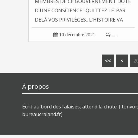
MEMBRES DE CE GOUVERNEMENT DOTÉ
D'UNE CONSCIENCE : QUITTEZ LE. PAR
DELÀ VOS PRIVILÈGES.. L'HISTOIRE VA
VOUS… Tonvoisin...

10 décembre 2021

…
1
<<
<
2
À propos
Écrit au bord des falaises, attend la chute. ( tonvois
bureaucraland.fr)