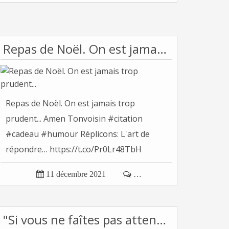
Repas de Noël. On est jamais trop prudent...
Repas de Noël. On est jamais trop
prudent... Amen Tonvoisin #citation
#cadeau #humour Réplicons: L'art de
répondre… https://t.co/Pr0Lr48TbH
Tonvoisin...

11 décembre 2021

…
"Si vous ne faîtes pas attention, les médias...