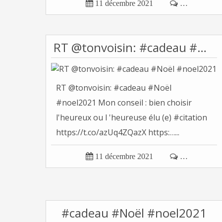

11 décembre 2021

…
RT @tonvoisin: #cadeau #Noël #noel2021
RT @tonvoisin: #cadeau #Noël
#noel2021 Mon conseil : bien choisir
l'heureux ou l 'heureuse élu (e) #citation
https://t.co/azUq4ZQazX https:…...

11 décembre 2021

…
#cadeau #Noël #noel2021