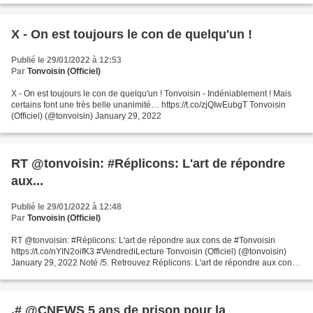
X - On est toujours le con de quelqu'un !
Publié le 29/01/2022 à 12:53
Par
Tonvoisin (Officiel)
X - On est toujours le con de quelqu'un ! Tonvoisin - Indéniablement ! Mais
certains font une très belle unanimité… https://t.co/zjQIwEubgT Tonvoisin
(Officiel) (@tonvoisin) January 29, 2022
RT @tonvoisin: #Réplicons: L'art de répondre
aux...
Publié le 29/01/2022 à 12:48
Par
Tonvoisin (Officiel)
RT @tonvoisin: #Réplicons: L'art de répondre aux cons de #Tonvoisin
https://t.co/nYIN2oifK3 #VendrediLecture Tonvoisin (Officiel) (@tonvoisin)
January 29, 2022 Noté /5. Retrouvez Réplicons: L'art de répondre aux cons
et des millions de livres en stock...
.# @CNEWS 5 ans de prison pour la