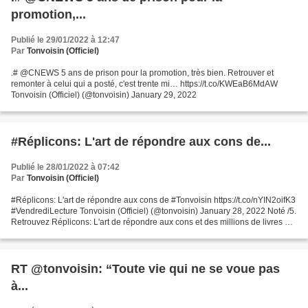
promotion,...
Publié le 29/01/2022 à 12:47
Par
Tonvoisin (Officiel)
.# @CNEWS 5 ans de prison pour la promotion, très bien. Retrouver et
remonter à celui qui a posté, c'est trente mi… https://t.co/KWEaB6MdAW
Tonvoisin (Officiel) (@tonvoisin) January 29, 2022
#Réplicons: L'art de répondre aux cons de...
Publié le 28/01/2022 à 07:42
Par
Tonvoisin (Officiel)
#Réplicons: L'art de répondre aux cons de #Tonvoisin https://t.co/nYIN2oifK3
#VendrediLecture Tonvoisin (Officiel) (@tonvoisin) January 28, 2022 Noté /5.
Retrouvez Réplicons: L'art de répondre aux cons et des millions de livres en
stock sur Amazon.fr....
RT @tonvoisin: “Toute vie qui ne se voue pas
à...