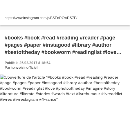
https://www.instagram.com/p/BSEnRGwDS7P/
#books #book #read #reading #reader #page
#pages #paper #instagood #library #author
#bestoftheday #bookworm #readinglist #love
#photooftheday #imagine #story #literature
Publié le 25/03/2017 à 18:54
#literate #stories #words #text #livrehumour
Par
tonvoisinofficiel
#livreaddict #livres #livrestagram @France