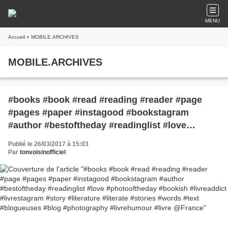
MENU
Accueil
» MOBILE.ARCHIVES
MOBILE.ARCHIVES
#books #book #read #reading #reader #page
#pages #paper #instagood #bookstagram
#author #bestoftheday #readinglist #love
#photooftheday #bookish #livreaddict
Publié le 26/03/2017 à 15:03
#livrestagram #story #literature #literate #stories
Par
tonvoisinofficiel
#words #text #blogueuses #blog #photography
#livrehumour #livre @France