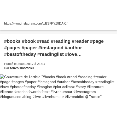
https://www.instagram.com/p/BSFPYZ8DAtC/
#books #book #read #reading #reader #page
#pages #paper #instagood #author
#bestoftheday #readinglist #love
#photooftheday #imagine #plot #climax #story
Publié le 25/03/2017 à 21:37
#literature #literate #stories #words #text
Par
tonvoisinofficiel
#livrehumour #livrestagram #blogueuses #blog
#livre #livrehumour #livreaddict @France