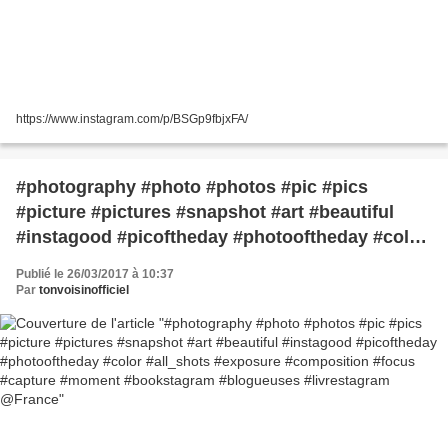
https://www.instagram.com/p/BSGp9fbjxFA/
#photography #photo #photos #pic #pics
#picture #pictures #snapshot #art #beautiful
#instagood #picoftheday #photooftheday #color
#all_shots #exposure #composition #focus
Publié le 26/03/2017 à 10:37
#capture #moment #bookstagram #blogueuses
Par
tonvoisinofficiel
#livrestagram @France