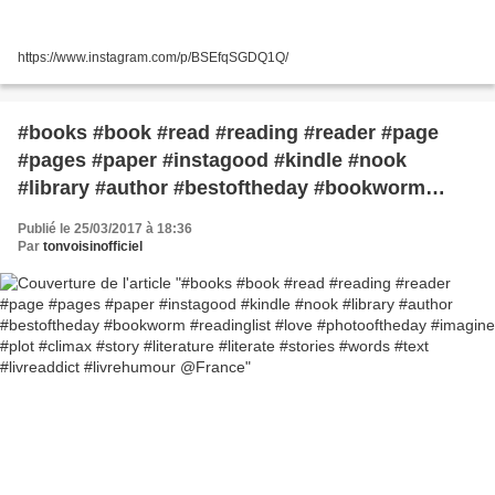
https://www.instagram.com/p/BSEfqSGDQ1Q/
#books #book #read #reading #reader #page
#pages #paper #instagood #kindle #nook
#library #author #bestoftheday #bookworm
#readinglist #love #photooftheday #imagine
Publié le 25/03/2017 à 18:36
#plot #climax #story #literature #literate #stories
Par
tonvoisinofficiel
#words #text #livreaddict #livrehumour @France