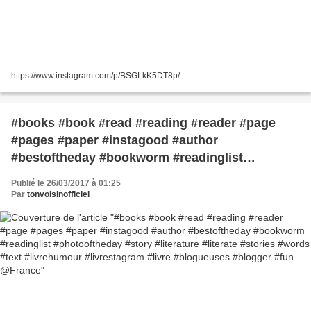
https://www.instagram.com/p/BSGLkK5DT8p/
#books #book #read #reading #reader #page
#pages #paper #instagood #author
#bestoftheday #bookworm #readinglist
#photooftheday #story #literature #literate
Publié le 26/03/2017 à 01:25
#stories #words #text #livrehumour
Par
tonvoisinofficiel
#livrestagram #livre #blogueuses #blogger #fun
@France