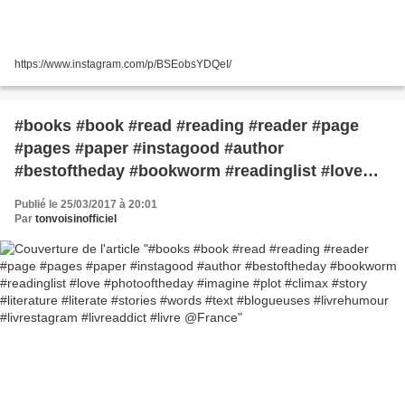
https://www.instagram.com/p/BSEobsYDQeI/
#books #book #read #reading #reader #page
#pages #paper #instagood #author
#bestoftheday #bookworm #readinglist #love
#photooftheday #imagine #plot #climax #story
Publié le 25/03/2017 à 20:01
#literature #literate #stories #words #text
Par
tonvoisinofficiel
#blogueuses #livrehumour #livrestagram
#livreaddict #livre @France