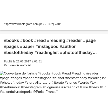
https://www.instagram.com/p/BSFTOYjjVdu/
#books #book #read #reading #reader #page
#pages #paper #instagood #author
#bestoftheday #readinglist #photooftheday
#story #literature #literate #stories #words #text
Publié le 26/03/2017 à 01:51
#livrehumour #livrestagram #blogueuse
Par
tonvoisinofficiel
#livreaddict #livre #livres #fun
#salondulivredeparis @Paris, France