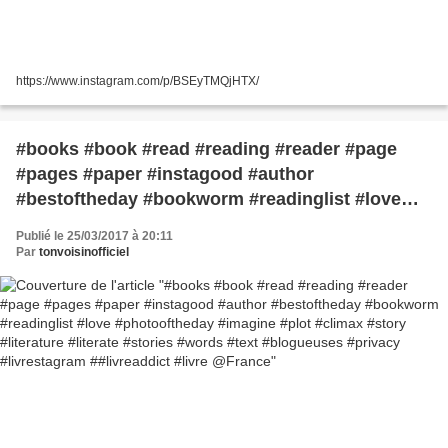
https://www.instagram.com/p/BSEyTMQjHTX/
#books #book #read #reading #reader #page
#pages #paper #instagood #author
#bestoftheday #bookworm #readinglist #love
#photooftheday #imagine #plot #climax #story
Publié le 25/03/2017 à 20:11
#literature #literate #stories #words #text
Par
tonvoisinofficiel
#blogueuses #privacy #livrestagram
##livreaddict #livre @France