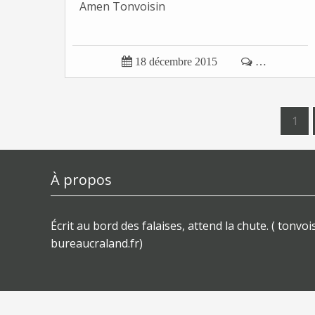
Amen Tonvoisin

18 décembre 2015

…
1
À propos
Écrit au bord des falaises, attend la chute. ( tonvois
bureaucraland.fr)