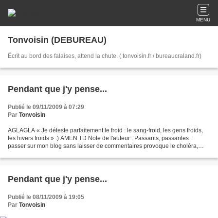
MENU
Tonvoisin (DEBUREAU)
Écrit au bord des falaises, attend la chute. ( tonvoisin.fr / bureaucraland.fr)
Pendant que j'y pense...
Publié le 09/11/2009 à 07:29
Par
Tonvoisin
AGLAGLA « Je déteste parfaitement le froid : le sang-froid, les gens froids,
les hivers froids » :) AMEN TD Note de l'auteur : Passants, passantes :
passer sur mon blog sans laisser de commentaires provoque le cholèra,
enfin moi ce que j'en dis... Moi...
Pendant que j'y pense...
Publié le 08/11/2009 à 19:05
Par
Tonvoisin