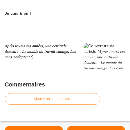
Je vais bien !
𝐴𝑝𝑟𝑒̀𝑠 𝑡𝑜𝑢𝑡𝑒𝑠 𝑐𝑒𝑠 𝑎𝑛𝑛𝑒́𝑒𝑠, 𝑢𝑛𝑒 𝑐𝑒𝑟𝑡𝑖𝑡𝑢𝑑𝑒
𝑑𝑒𝑚𝑒𝑢𝑟𝑒 : 𝐿𝑒 𝑚𝑜𝑛𝑑𝑒 𝑑𝑢 𝑡𝑟𝑎𝑣𝑎𝑖𝑙 𝑐ℎ𝑎𝑛𝑔𝑒. 𝐿𝑒𝑠
𝑐𝑜𝑛𝑠 𝑠'𝑎𝑑𝑎𝑝𝑡𝑒𝑛𝑡 :)
Commentaires
Ajouter un commentaire