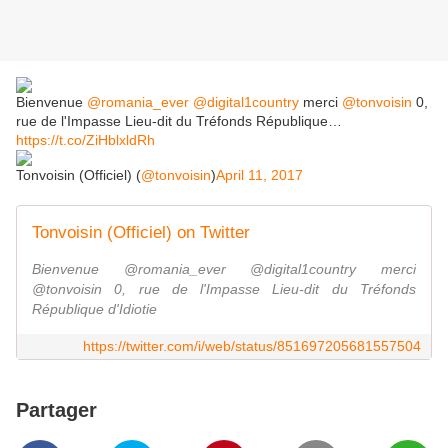
Bienvenue
@romania_ever
@digital1country
merci
@tonvoisin
0,
rue de l'Impasse Lieu-dit du Tréfonds République…
https://t.co/ZiHblxldRh
Tonvoisin (Officiel) (
@tonvoisin
)
April 11, 2017
Tonvoisin (Officiel) on Twitter
Bienvenue @romania_ever @digital1country merci
@tonvoisin 0, rue de l'Impasse Lieu-dit du Tréfonds
République d'Idiotie
https://twitter.com/i/web/status/851697205681557504
Partager